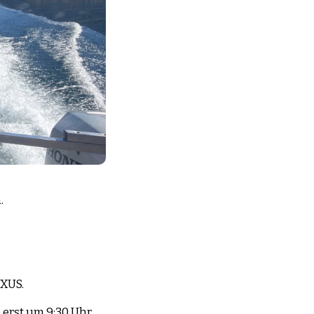
.
UXUS.
 erst um 9:30 Uhr