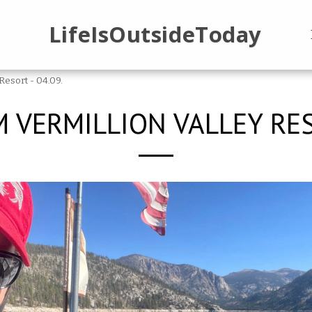
LifeIsOutsideToday
g
Resort - 04.09.
M VERMILLION VALLEY RESO