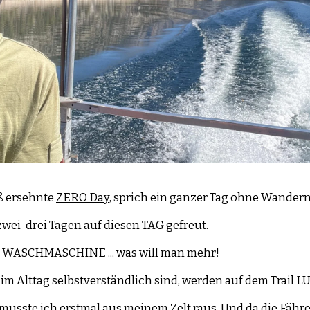
ß ersehnte
ZERO Day
, sprich ein ganzer Tag ohne Wandern
zwei-drei Tagen auf diesen TAG gefreut.
, WASCHMASCHINE ... was will man mehr!
im Alttag selbstverständlich sind, werden auf dem Trail L
musste ich erstmal aus meinem Zelt raus. Und da die Fähre