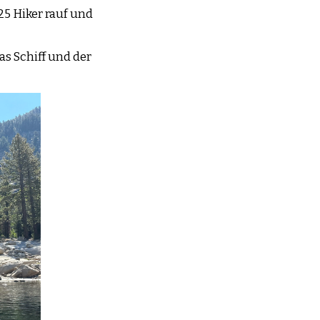
25 Hiker rauf und
as Schiff und der