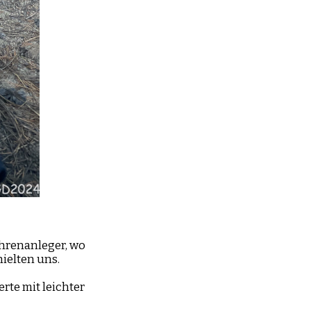
ährenanleger, wo
ielten uns.
erte mit leichter