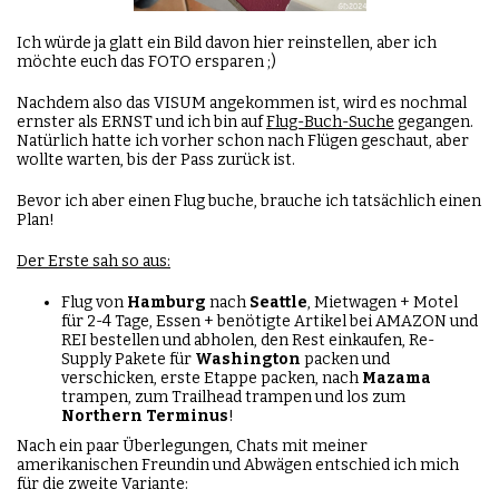
Ich würde ja glatt ein Bild davon hier reinstellen, aber ich
möchte euch das FOTO ersparen ;)
Nachdem also das VISUM angekommen ist, wird es nochmal
ernster als ERNST und ich bin auf
Flug-Buch-Suche
gegangen.
Natürlich hatte ich vorher schon nach Flügen geschaut, aber
wollte warten, bis der Pass zurück ist.
Bevor ich aber einen Flug buche, brauche ich tatsächlich einen
Plan!
Der Erste sah so aus:
Flug von
Hamburg
nach
Seattle
, Mietwagen + Motel
für 2-4 Tage, Essen + benötigte Artikel bei AMAZON und
REI bestellen und abholen, den Rest einkaufen, Re-
Supply Pakete für
Washington
packen und
verschicken, erste Etappe packen, nach
Mazama
trampen, zum Trailhead trampen und los zum
Northern
Terminus
!
Nach ein paar Überlegungen, Chats mit meiner
amerikanischen Freundin und Abwägen entschied ich mich
für die zweite Variante: